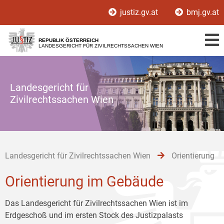
Zur
Zum
Zum
justiz.gv.at
bmj.gv.at
Hauptnavigation
Inhalt
Untermenü
[1]
[2]
[3]
REPUBLIK ÖSTERREICH
LANDESGERICHT FÜR ZIVILRECHTSSACHEN WIEN
Landesgericht für
Zivilrechtssachen Wien
Landesgericht für Zivilrechtssachen Wien
Orientierung
Orientierung im Gebäude
Das Landesgericht für Zivilrechtssachen Wien ist im
Erdgeschoß und im ersten Stock des Justizpalasts