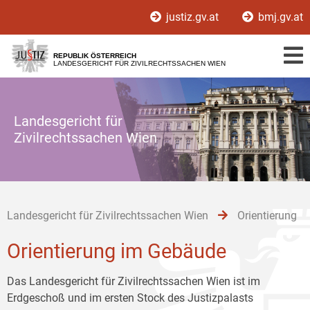
Zur
Zum
Zum
justiz.gv.at
bmj.gv.at
Hauptnavigation
Inhalt
Untermenü
[1]
[2]
[3]
REPUBLIK ÖSTERREICH
LANDESGERICHT FÜR ZIVILRECHTSSACHEN WIEN
Landesgericht für
Zivilrechtssachen Wien
Landesgericht für Zivilrechtssachen Wien
Orientierung
Orientierung im Gebäude
Das Landesgericht für Zivilrechtssachen Wien ist im
Erdgeschoß und im ersten Stock des Justizpalasts