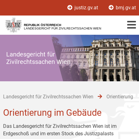
Zur
Zum
Zum
justiz.gv.at
bmj.gv.at
Hauptnavigation
Inhalt
Untermenü
[1]
[2]
[3]
REPUBLIK ÖSTERREICH
LANDESGERICHT FÜR ZIVILRECHTSSACHEN WIEN
Landesgericht für
Zivilrechtssachen Wien
Landesgericht für Zivilrechtssachen Wien
Orientierung
Orientierung im Gebäude
Das Landesgericht für Zivilrechtssachen Wien ist im
Erdgeschoß und im ersten Stock des Justizpalasts