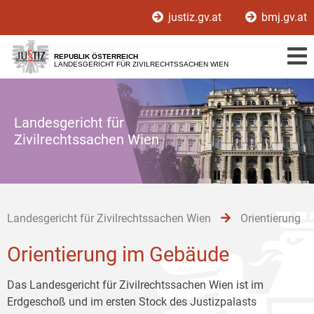
Zur
Zum
Zum
justiz.gv.at
bmj.gv.at
Hauptnavigation
Inhalt
Untermenü
[1]
[2]
[3]
REPUBLIK ÖSTERREICH
LANDESGERICHT FÜR ZIVILRECHTSSACHEN WIEN
Landesgericht für
Zivilrechtssachen Wien
Landesgericht für Zivilrechtssachen Wien
Orientierung
Orientierung im Gebäude
Das Landesgericht für Zivilrechtssachen Wien ist im
Erdgeschoß und im ersten Stock des Justizpalasts