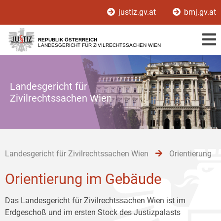
Zur
Zum
Zum
justiz.gv.at
bmj.gv.at
Hauptnavigation
Inhalt
Untermenü
[1]
[2]
[3]
REPUBLIK ÖSTERREICH
LANDESGERICHT FÜR ZIVILRECHTSSACHEN WIEN
Landesgericht für
Zivilrechtssachen Wien
Landesgericht für Zivilrechtssachen Wien
Orientierung
Orientierung im Gebäude
Das Landesgericht für Zivilrechtssachen Wien ist im
Erdgeschoß und im ersten Stock des Justizpalasts