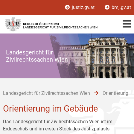
Zur
Zum
Zum
justiz.gv.at
bmj.gv.at
Hauptnavigation
Inhalt
Untermenü
[1]
[2]
[3]
REPUBLIK ÖSTERREICH
LANDESGERICHT FÜR ZIVILRECHTSSACHEN WIEN
Landesgericht für
Zivilrechtssachen Wien
Landesgericht für Zivilrechtssachen Wien
Orientierung
Orientierung im Gebäude
Das Landesgericht für Zivilrechtssachen Wien ist im
Erdgeschoß und im ersten Stock des Justizpalasts