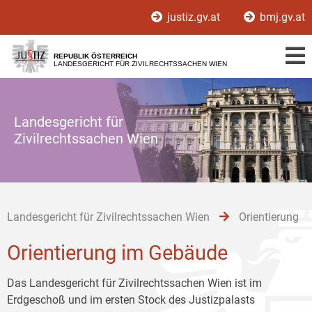
Zur
Zum
Zum
justiz.gv.at
bmj.gv.at
Hauptnavigation
Inhalt
Untermenü
[1]
[2]
[3]
REPUBLIK ÖSTERREICH
LANDESGERICHT FÜR ZIVILRECHTSSACHEN WIEN
Landesgericht für
Zivilrechtssachen Wien
Landesgericht für Zivilrechtssachen Wien
Orientierung
Orientierung im Gebäude
Das Landesgericht für Zivilrechtssachen Wien ist im
Erdgeschoß und im ersten Stock des Justizpalasts