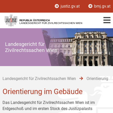
Zur
Zum
Zum
justiz.gv.at
bmj.gv.at
Hauptnavigation
Inhalt
Untermenü
[1]
[2]
[3]
REPUBLIK ÖSTERREICH
LANDESGERICHT FÜR ZIVILRECHTSSACHEN WIEN
Landesgericht für
Zivilrechtssachen Wien
Landesgericht für Zivilrechtssachen Wien
Orientierung
Orientierung im Gebäude
Das Landesgericht für Zivilrechtssachen Wien ist im
Erdgeschoß und im ersten Stock des Justizpalasts