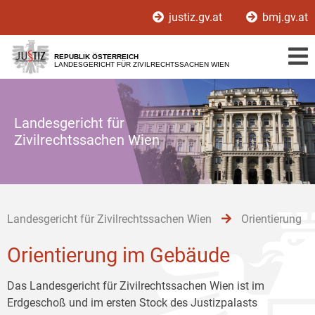
Zur
Zum
Zum
justiz.gv.at
bmj.gv.at
Hauptnavigation
Inhalt
Untermenü
[1]
[2]
[3]
REPUBLIK ÖSTERREICH
LANDESGERICHT FÜR ZIVILRECHTSSACHEN WIEN
Landesgericht für
Zivilrechtssachen Wien
Landesgericht für Zivilrechtssachen Wien
Orientierung
Orientierung im Gebäude
Das Landesgericht für Zivilrechtssachen Wien ist im
Erdgeschoß und im ersten Stock des Justizpalasts