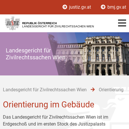
Zur
Zum
Zum
justiz.gv.at
bmj.gv.at
Hauptnavigation
Inhalt
Untermenü
[1]
[2]
[3]
REPUBLIK ÖSTERREICH
LANDESGERICHT FÜR ZIVILRECHTSSACHEN WIEN
Landesgericht für
Zivilrechtssachen Wien
Landesgericht für Zivilrechtssachen Wien
Orientierung
Orientierung im Gebäude
Das Landesgericht für Zivilrechtssachen Wien ist im
Erdgeschoß und im ersten Stock des Justizpalasts