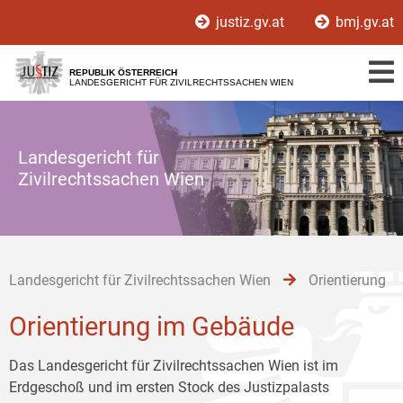
Zur
Zum
Zum
justiz.gv.at
bmj.gv.at
Hauptnavigation
Inhalt
Untermenü
[1]
[2]
[3]
REPUBLIK ÖSTERREICH
LANDESGERICHT FÜR ZIVILRECHTSSACHEN WIEN
Landesgericht für
Zivilrechtssachen Wien
Landesgericht für Zivilrechtssachen Wien
Orientierung
Orientierung im Gebäude
Das Landesgericht für Zivilrechtssachen Wien ist im
Erdgeschoß und im ersten Stock des Justizpalasts