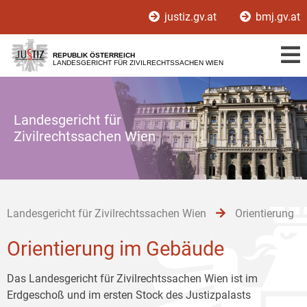
Zur
Zum
Zum
justiz.gv.at
bmj.gv.at
Hauptnavigation
Inhalt
Untermenü
[1]
[2]
[3]
REPUBLIK ÖSTERREICH
LANDESGERICHT FÜR ZIVILRECHTSSACHEN WIEN
Landesgericht für
Zivilrechtssachen Wien
Landesgericht für Zivilrechtssachen Wien
Orientierung
Orientierung im Gebäude
Das Landesgericht für Zivilrechtssachen Wien ist im
Erdgeschoß und im ersten Stock des Justizpalasts