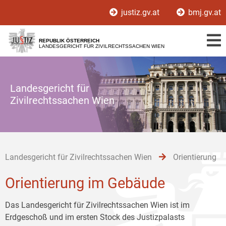
Zur
Zum
Zum
justiz.gv.at
bmj.gv.at
Hauptnavigation
Inhalt
Untermenü
[1]
[2]
[3]
REPUBLIK ÖSTERREICH
LANDESGERICHT FÜR ZIVILRECHTSSACHEN WIEN
Landesgericht für
Zivilrechtssachen Wien
Landesgericht für Zivilrechtssachen Wien
Orientierung
Orientierung im Gebäude
Das Landesgericht für Zivilrechtssachen Wien ist im
Erdgeschoß und im ersten Stock des Justizpalasts