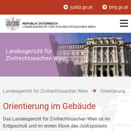
Zur
Zum
Zum
justiz.gv.at
bmj.gv.at
Hauptnavigation
Inhalt
Untermenü
[1]
[2]
[3]
REPUBLIK ÖSTERREICH
LANDESGERICHT FÜR ZIVILRECHTSSACHEN WIEN
Landesgericht für
Zivilrechtssachen Wien
Landesgericht für Zivilrechtssachen Wien
Orientierung
Orientierung im Gebäude
Das Landesgericht für Zivilrechtssachen Wien ist im
Erdgeschoß und im ersten Stock des Justizpalasts