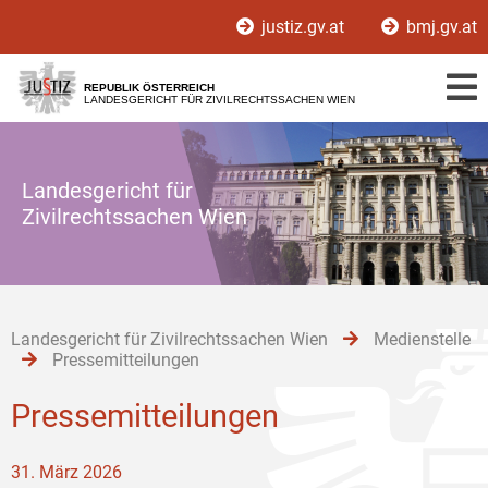
Zur
Zum
justiz.gv.at
bmj.gv.at
Hauptnavigation
Inhalt
[1]
[2]
REPUBLIK ÖSTERREICH
LANDESGERICHT FÜR ZIVILRECHTSSACHEN WIEN
Landesgericht für
Zivilrechtssachen Wien
Landesgericht für Zivilrechtssachen Wien
Medienstelle
Pressemitteilungen
Pressemitteilungen
31. März 2026