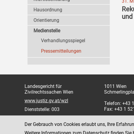
31. M
Reku
Hausordnung
und 
Orientierung
Medienstelle
Verhandlungsspiegel
Pressemitteilungen
Landesgericht für
1011 Wien
Zivilrechtssachen Wien
Schmerlingpla
www.justiz.gv.at/wzl
Telefon: +43 
Fax: +43 1 5
Dienststelle: 003
Der Gebrauch von Cookies erlaubt uns, Ihre Erfahru
Weitere Informationen zum Datenschutz finden Sie