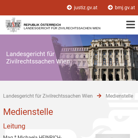
Zur
Zum
Zum
justiz.gv.at
bmj.gv.at
Hauptnavigation
Inhalt
Untermenü
[1]
[2]
[3]
REPUBLIK ÖSTERREICH
LANDESGERICHT FÜR ZIVILRECHTSSACHEN WIEN
Landesgericht für
Zivilrechtssachen Wien
Landesgericht für Zivilrechtssachen Wien
Medienstelle
Medienstelle
Leitung
Mag.ª Michaela HEINRICH-