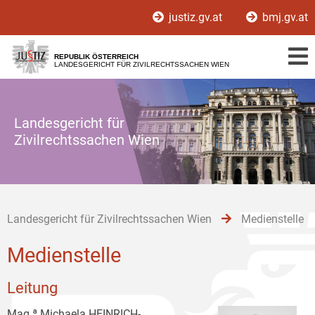
Zur
Zum
Zum
justiz.gv.at
bmj.gv.at
Hauptnavigation
Inhalt
Untermenü
[1]
[2]
[3]
REPUBLIK ÖSTERREICH
LANDESGERICHT FÜR ZIVILRECHTSSACHEN WIEN
Landesgericht für
Zivilrechtssachen Wien
Landesgericht für Zivilrechtssachen Wien
Medienstelle
Medienstelle
Leitung
Mag.ª Michaela HEINRICH-