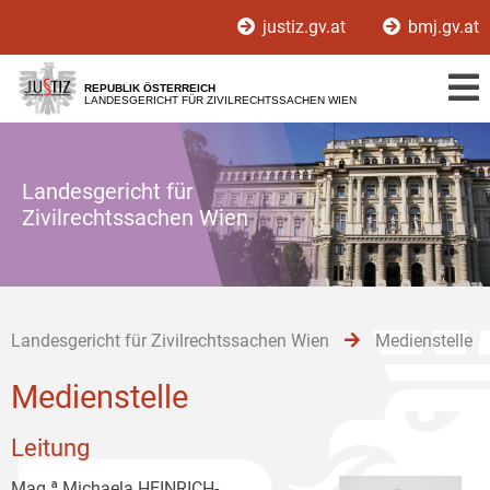
Zur
Zum
Zum
justiz.gv.at
bmj.gv.at
Hauptnavigation
Inhalt
Untermenü
[1]
[2]
[3]
REPUBLIK ÖSTERREICH
LANDESGERICHT FÜR ZIVILRECHTSSACHEN WIEN
Landesgericht für
Zivilrechtssachen Wien
Landesgericht für Zivilrechtssachen Wien
Medienstelle
Medienstelle
Leitung
Mag.ª Michaela HEINRICH-