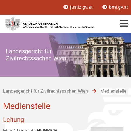
Zur
Zum
Zum
justiz.gv.at
bmj.gv.at
Hauptnavigation
Inhalt
Untermenü
[1]
[2]
[3]
REPUBLIK ÖSTERREICH
LANDESGERICHT FÜR ZIVILRECHTSSACHEN WIEN
Landesgericht für
Zivilrechtssachen Wien
Landesgericht für Zivilrechtssachen Wien
Medienstelle
Medienstelle
Leitung
Mag.ª Michaela HEINRICH-