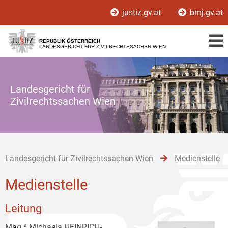
Zur
Zum
Zum
justiz.gv.at
bmj.gv.at
Hauptnavigation
Inhalt
Untermenü
[1]
[2]
[3]
REPUBLIK ÖSTERREICH
LANDESGERICHT FÜR ZIVILRECHTSSACHEN WIEN
Landesgericht für
Zivilrechtssachen Wien
Landesgericht für Zivilrechtssachen Wien
Medienstelle
Medienstelle
Leitung
Mag.ª Michaela HEINRICH-