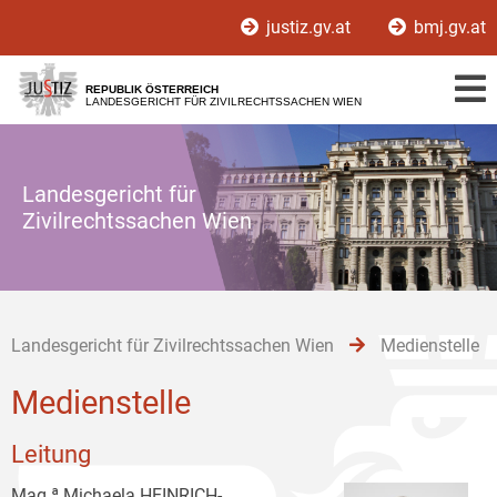
Zur
Zum
Zum
justiz.gv.at
bmj.gv.at
Hauptnavigation
Inhalt
Untermenü
[1]
[2]
[3]
REPUBLIK ÖSTERREICH
LANDESGERICHT FÜR ZIVILRECHTSSACHEN WIEN
Landesgericht für
Zivilrechtssachen Wien
Landesgericht für Zivilrechtssachen Wien
Medienstelle
Medienstelle
Leitung
Mag.ª Michaela HEINRICH-