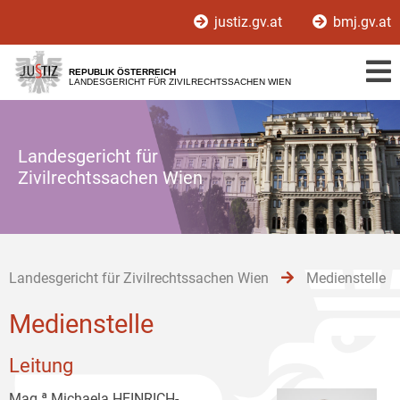
Zur
Zum
Zum
justiz.gv.at
bmj.gv.at
Hauptnavigation
Inhalt
Untermenü
[1]
[2]
[3]
REPUBLIK ÖSTERREICH
LANDESGERICHT FÜR ZIVILRECHTSSACHEN WIEN
Landesgericht für
Zivilrechtssachen Wien
Landesgericht für Zivilrechtssachen Wien
Medienstelle
Medienstelle
Leitung
Mag.ª Michaela HEINRICH-