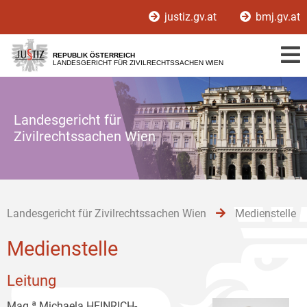
Zur
Zum
Zum
justiz.gv.at
bmj.gv.at
Hauptnavigation
Inhalt
Untermenü
[1]
[2]
[3]
REPUBLIK ÖSTERREICH
LANDESGERICHT FÜR ZIVILRECHTSSACHEN WIEN
Landesgericht für
Zivilrechtssachen Wien
Landesgericht für Zivilrechtssachen Wien
Medienstelle
Medienstelle
Leitung
Mag.ª Michaela HEINRICH-