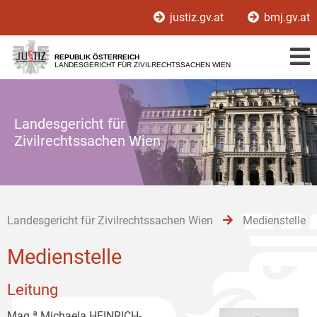
Zur
Zum
Zum
justiz.gv.at
bmj.gv.at
Hauptnavigation
Inhalt
Untermenü
[1]
[2]
[3]
REPUBLIK ÖSTERREICH
LANDESGERICHT FÜR ZIVILRECHTSSACHEN WIEN
Landesgericht für
Zivilrechtssachen Wien
Landesgericht für Zivilrechtssachen Wien
Medienstelle
Medienstelle
Leitung
Mag.ª Michaela HEINRICH-