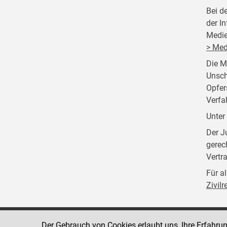
Bei d
der I
Medie
> Med
Die M
Unsch
Opfer
Verfa
Unter
Der J
gerec
Vertr
Für a
Zivil
Der Gebrauch von Cookies erlaubt uns, Ihre Erfahru