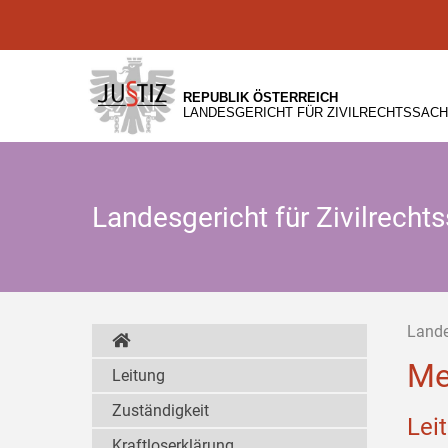
Zur
Zum
Zum
Hauptnavigation
Inhalt
Untermenü
[1]
[2]
[3]
REPUBLIK ÖSTERREICH
LANDESGERICHT FÜR ZIVILRECHTSSACH
Landesgericht für Zivilrech
Lande
Me
Leitung
Zuständigkeit
Lei
Kraftloserklärung