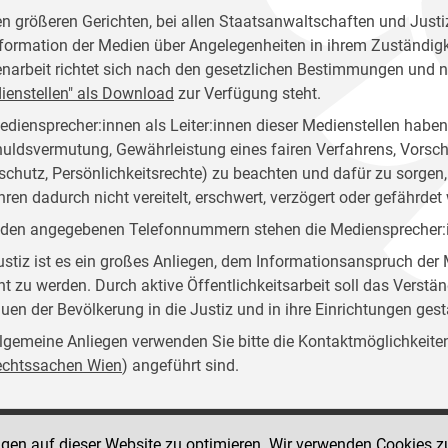
en größeren Gerichten, bei allen Staatsanwaltschaften und Justiz
nformation der Medien über Angelegenheiten in ihrem Zuständigkei
narbeit richtet sich nach den gesetzlichen Bestimmungen und 
ienstellen" als Download
zur Verfügung steht.
ediensprecher:innen als Leiter:innen dieser Medienstellen habe
uldsvermutung, Gewährleistung eines fairen Verfahrens, Vorsch
schutz, Persönlichkeitsrechte) zu beachten und dafür zu sorg
hren dadurch nicht vereitelt, erschwert, verzögert oder gefährdet 
 den angegebenen Telefonnummern stehen die Mediensprecher:in
ustiz ist es ein großes Anliegen, dem Informationsanspruch d
ht zu werden. Durch aktive Öffentlichkeitsarbeit soll das Verstän
auen der Bevölkerung in die Justiz und in ihre Einrichtungen ges
llgemeine Anliegen verwenden Sie bitte die Kontaktmöglichkeiten, 
rechtssachen Wien
) angeführt sind.
ngen auf dieser Website zu optimieren. Wir verwenden Cookies z