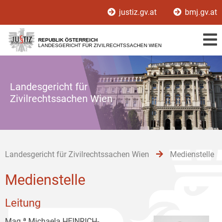
Zur
Zum
Zum
justiz.gv.at
bmj.gv.at
Hauptnavigation
Inhalt
Untermenü
[1]
[2]
[3]
REPUBLIK ÖSTERREICH
LANDESGERICHT FÜR ZIVILRECHTSSACHEN WIEN
Landesgericht für
Zivilrechtssachen Wien
Landesgericht für Zivilrechtssachen Wien
Medienstelle
Medienstelle
Leitung
Mag.ª Michaela HEINRICH-