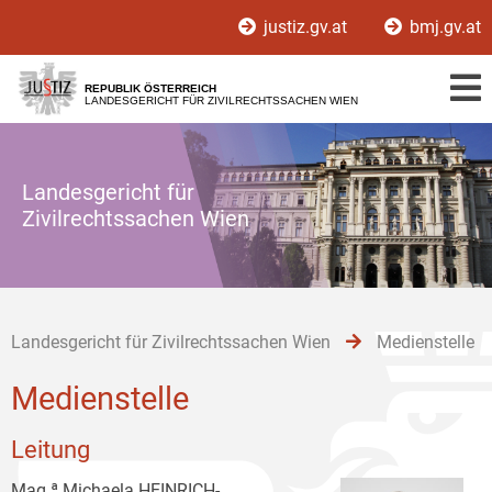
Zur
Zum
Zum
justiz.gv.at
bmj.gv.at
Hauptnavigation
Inhalt
Untermenü
[1]
[2]
[3]
REPUBLIK ÖSTERREICH
LANDESGERICHT FÜR ZIVILRECHTSSACHEN WIEN
Landesgericht für
Zivilrechtssachen Wien
Landesgericht für Zivilrechtssachen Wien
Medienstelle
Medienstelle
Leitung
Mag.ª Michaela HEINRICH-