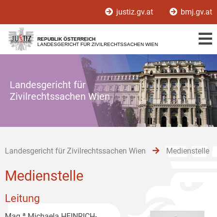
Zur
Zum
Zum
justiz.gv.at
bmj.gv.at
Hauptnavigation
Inhalt
Untermenü
[1]
[2]
[3]
REPUBLIK ÖSTERREICH
LANDESGERICHT FÜR ZIVILRECHTSSACHEN WIEN
Landesgericht für
Zivilrechtssachen Wien
Landesgericht für Zivilrechtssachen Wien
Medienstelle
Medienstelle
Leitung
Mag.ª Michaela HEINRICH-