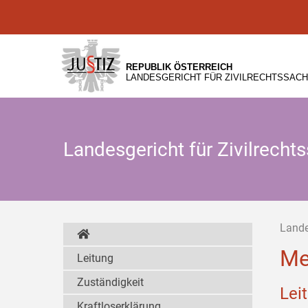
Zur
Zum
Zum
Hauptnavigation
Inhalt
Untermenü
[1]
[2]
[3]
REPUBLIK ÖSTERREICH
LANDESGERICHT FÜR ZIVILRECHTSSACH
Landesgericht für Zivilrech
Lande
Me
Leitung
Zuständigkeit
Lei
Kraftloserklärung