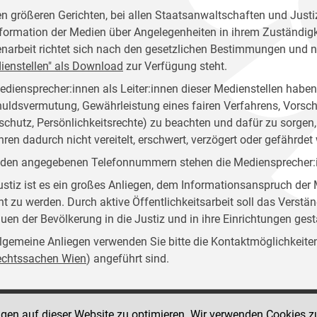
en größeren Gerichten, bei allen Staatsanwaltschaften und Justiz
nformation der Medien über Angelegenheiten in ihrem Zuständigkei
narbeit richtet sich nach den gesetzlichen Bestimmungen und 
ienstellen" als Download
zur Verfügung steht.
ediensprecher:innen als Leiter:innen dieser Medienstellen habe
uldsvermutung, Gewährleistung eines fairen Verfahrens, Vorsch
schutz, Persönlichkeitsrechte) zu beachten und dafür zu sorg
hren dadurch nicht vereitelt, erschwert, verzögert oder gefährdet 
 den angegebenen Telefonnummern stehen die Mediensprecher:in
ustiz ist es ein großes Anliegen, dem Informationsanspruch d
ht zu werden. Durch aktive Öffentlichkeitsarbeit soll das Verstän
auen der Bevölkerung in die Justiz und in ihre Einrichtungen ges
llgemeine Anliegen verwenden Sie bitte die Kontaktmöglichkeiten, 
rechtssachen Wien
) angeführt sind.
ngen auf dieser Website zu optimieren. Wir verwenden Cookies z