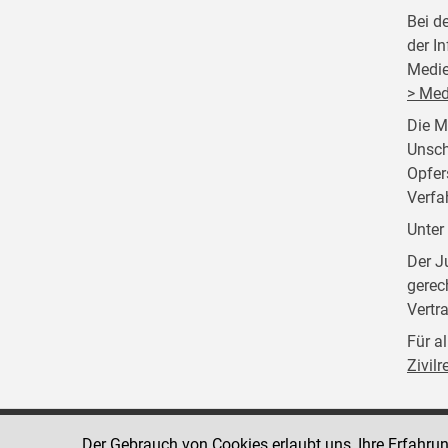
Bei d
der I
Medie
> Med
Die M
Unsch
Opfer
Verfa
Unter
Der J
gerec
Vertr
Für a
Zivil
Der Gebrauch von Cookies erlaubt uns, Ihre Erfahru