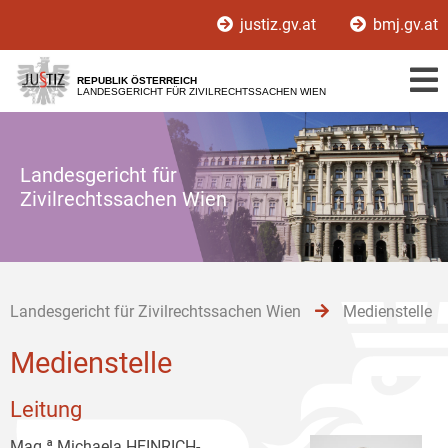
Zur
Zum
Zum
justiz.gv.at
bmj.gv.at
Hauptnavigation
Inhalt
Untermenü
[1]
[2]
[3]
REPUBLIK ÖSTERREICH
LANDESGERICHT FÜR ZIVILRECHTSSACHEN WIEN
Landesgericht für
Zivilrechtssachen Wien
Landesgericht für Zivilrechtssachen Wien
Medienstelle
Medienstelle
Leitung
Mag.ª Michaela HEINRICH-