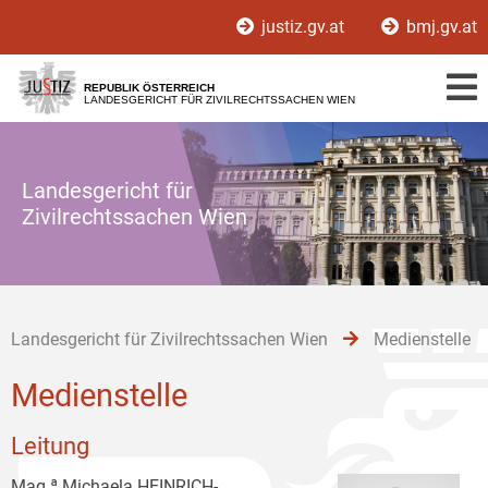
Zur
Zum
Zum
justiz.gv.at
bmj.gv.at
Hauptnavigation
Inhalt
Untermenü
[1]
[2]
[3]
REPUBLIK ÖSTERREICH
LANDESGERICHT FÜR ZIVILRECHTSSACHEN WIEN
Landesgericht für
Zivilrechtssachen Wien
Landesgericht für Zivilrechtssachen Wien
Medienstelle
Medienstelle
Leitung
Mag.ª Michaela HEINRICH-