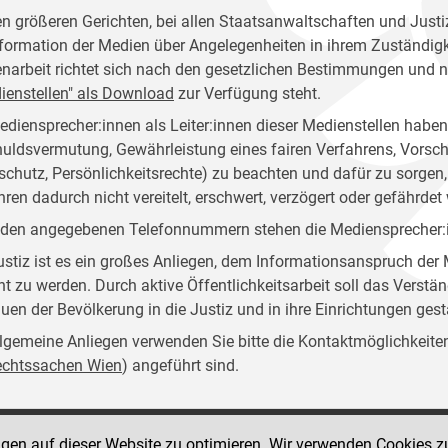
en größeren Gerichten, bei allen Staatsanwaltschaften und Justiz
nformation der Medien über Angelegenheiten in ihrem Zuständigkei
narbeit richtet sich nach den gesetzlichen Bestimmungen und 
ienstellen" als Download
zur Verfügung steht.
ediensprecher:innen als Leiter:innen dieser Medienstellen habe
uldsvermutung, Gewährleistung eines fairen Verfahrens, Vorsch
schutz, Persönlichkeitsrechte) zu beachten und dafür zu sorg
hren dadurch nicht vereitelt, erschwert, verzögert oder gefährdet 
 den angegebenen Telefonnummern stehen die Mediensprecher:in
ustiz ist es ein großes Anliegen, dem Informationsanspruch d
ht zu werden. Durch aktive Öffentlichkeitsarbeit soll das Verstän
auen der Bevölkerung in die Justiz und in ihre Einrichtungen ges
llgemeine Anliegen verwenden Sie bitte die Kontaktmöglichkeiten, 
rechtssachen Wien
) angeführt sind.
ngen auf dieser Website zu optimieren. Wir verwenden Cookies z