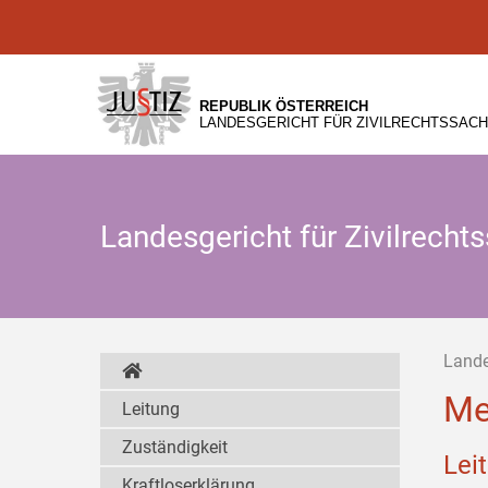
Zur
Zum
Zum
Hauptnavigation
Inhalt
Untermenü
[1]
[2]
[3]
REPUBLIK ÖSTERREICH
LANDESGERICHT FÜR ZIVILRECHTSSACH
Landesgericht für Zivilrech
Lande
Me
Leitung
Zuständigkeit
Lei
Kraftloserklärung