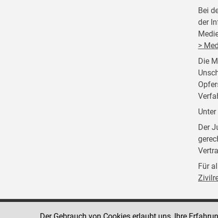
Bei d
der I
Medie
> Med
Die M
Unsch
Opfer
Verfa
Unter
Der J
gerec
Vertr
Für a
Zivil
Der Gebrauch von Cookies erlaubt uns, Ihre Erfahru