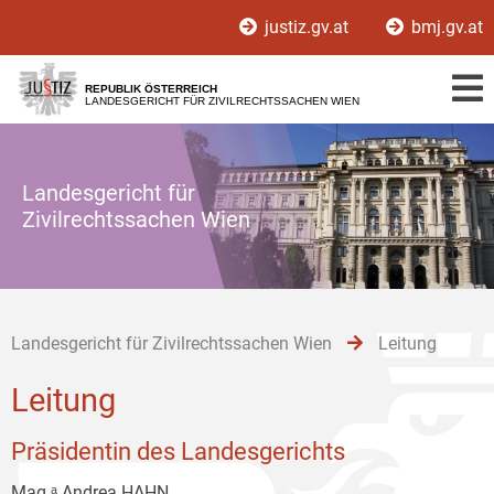
Zur
Zum
Zum
justiz.gv.at
bmj.gv.at
Hauptnavigation
Inhalt
Untermenü
[1]
[2]
[3]
REPUBLIK ÖSTERREICH
LANDESGERICHT FÜR ZIVILRECHTSSACHEN WIEN
Landesgericht für
Zivilrechtssachen Wien
Landesgericht für Zivilrechtssachen Wien
Leitung
Leitung
Präsidentin des Landesgerichts
Mag.ᵃ Andrea HAHN