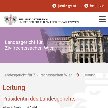
Zur
Zum
Zum
justiz.gv.at
bmj.gv.at
Hauptnavigation
Inhalt
Untermenü
[1]
[2]
[3]
REPUBLIK ÖSTERREICH
LANDESGERICHT FÜR ZIVILRECHTSSACHEN WIEN
Landesgericht für
Zivilrechtssachen Wien
Landesgericht für Zivilrechtssachen Wien
Leitung
Leitung
Präsidentin des Landesgerichts
Mag.ᵃ Andrea HAHN