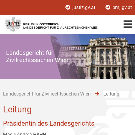
Zur
Zum
Zum
justiz.gv.at
bmj.gv.at
Hauptnavigation
Inhalt
Untermenü
[1]
[2]
[3]
REPUBLIK ÖSTERREICH
LANDESGERICHT FÜR ZIVILRECHTSSACHEN WIEN
Landesgericht für
Zivilrechtssachen Wien
Landesgericht für Zivilrechtssachen Wien
Leitung
Leitung
Präsidentin des Landesgerichts
Mag.ᵃ Andrea HAHN