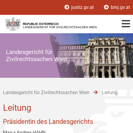
Zur
Zum
Zum
justiz.gv.at
bmj.gv.at
Hauptnavigation
Inhalt
Untermenü
[1]
[2]
[3]
REPUBLIK ÖSTERREICH
LANDESGERICHT FÜR ZIVILRECHTSSACHEN WIEN
Landesgericht für
Zivilrechtssachen Wien
Landesgericht für Zivilrechtssachen Wien
Leitung
Leitung
Präsidentin des Landesgerichts
Mag.ᵃ Andrea HAHN