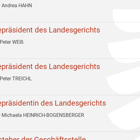
ᵃ Andrea HAHN
epräsident des Landesgerichts
Peter WEIß
epräsident des Landesgerichts
Peter TREICHL
epräsidentin des Landesgerichts
ᵃ Michaela HEINRICH-BOGENSBERGER
steher der Geschäftsstelle