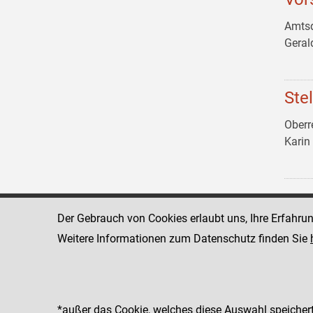
Amtsd
Gera
Ste
Oberr
Kari
Der Gebrauch von Cookies erlaubt uns, Ihre Erfahru
Landesgericht für
1011 Wien
Zivilrechtssachen Wien
Schmerlingpla
Weitere Informationen zum Datenschutz finden Sie
www.justiz.gv.at/wzl
Telefon: +43 
Fax: +43 1 5
Dienststelle: 003
*außer das Cookie, welches diese Auswahl speichert