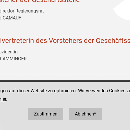
irektor Regierungsrat
ld GAMAUF
llvertreterin des Vorstehers der Geschäftss
evidentin
n LAMMINGER
ngen auf dieser Website zu optimieren. Wir verwenden Cookies z
Social Media Kanäle
tz 11
hier
.
der Justiz und des BMJ
1 52152
2152 3810
Zustimmen
Ablehnen*
.