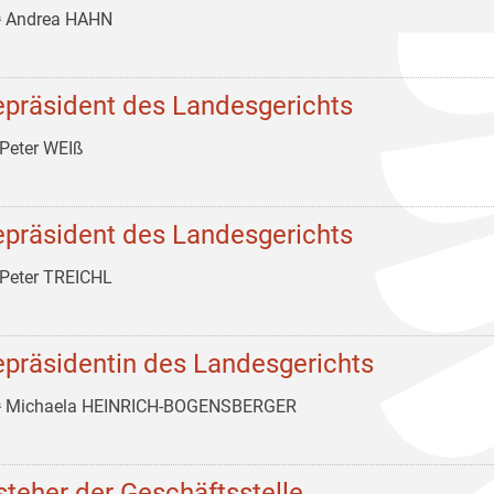
ᵃ Andrea HAHN
epräsident des Landesgerichts
Peter WEIß
epräsident des Landesgerichts
Peter TREICHL
epräsidentin des Landesgerichts
ᵃ Michaela HEINRICH-BOGENSBERGER
steher der Geschäftsstelle