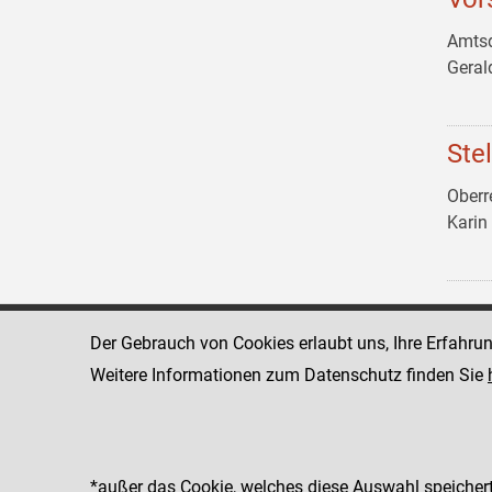
Amtsd
Gera
Ste
Oberr
Kari
Der Gebrauch von Cookies erlaubt uns, Ihre Erfahru
Landesgericht für
1011 Wien
Zivilrechtssachen Wien
Schmerlingpla
Weitere Informationen zum Datenschutz finden Sie
www.justiz.gv.at/wzl
Telefon: +43 
Fax: +43 1 5
Dienststelle: 003
*außer das Cookie, welches diese Auswahl speichert