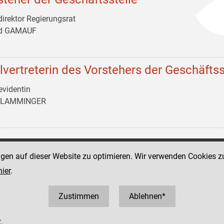
irektor Regierungsrat
ld GAMAUF
llvertreterin des Vorstehers der Geschäftss
evidentin
n LAMMINGER
ngen auf dieser Website zu optimieren. Wir verwenden Cookies z
Social Media Kanäle
tz 11
hier
.
der Justiz und des BMJ
1 52152
2152 3810
Zustimmen
Ablehnen*
.