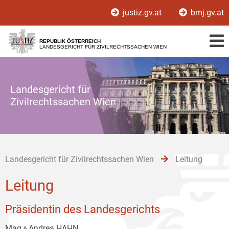
Zur
Zum
Zum
justiz.gv.at
bmj.gv.at
Hauptnavigation
Inhalt
Untermenü
[1]
[2]
[3]
REPUBLIK ÖSTERREICH
LANDESGERICHT FÜR ZIVILRECHTSSACHEN WIEN
Landesgericht für
Zivilrechtssachen Wien
Landesgericht für Zivilrechtssachen Wien
Leitung
Leitung
Präsidentin des Landesgerichts
Mag.ᵃ Andrea HAHN