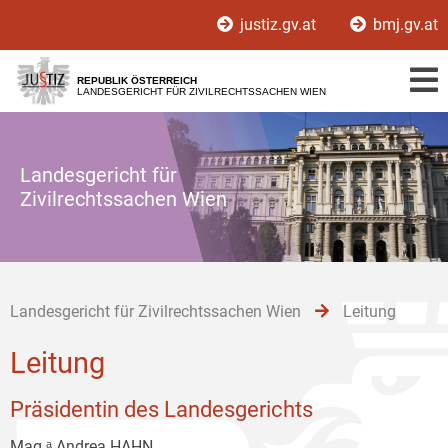
Zur
Zum
Zum
justiz.gv.at
bmj.gv.at
Hauptnavigation
Inhalt
Untermenü
[1]
[2]
[3]
REPUBLIK ÖSTERREICH
LANDESGERICHT FÜR ZIVILRECHTSSACHEN WIEN
Landesgericht für
Zivilrechtssachen Wien
Landesgericht für Zivilrechtssachen Wien
Leitung
Leitung
Präsidentin des Landesgerichts
Mag.ᵃ Andrea HAHN