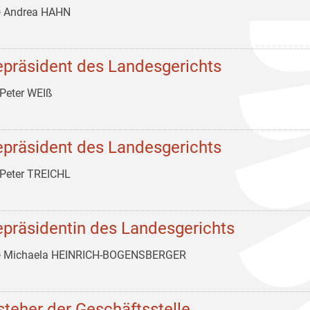
ᵃ Andrea HAHN
epräsident des Landesgerichts
Peter WEIß
epräsident des Landesgerichts
Peter TREICHL
epräsidentin des Landesgerichts
ᵃ Michaela HEINRICH-BOGENSBERGER
steher der Geschäftsstelle