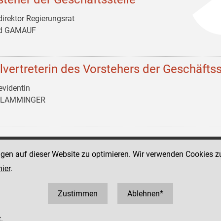
irektor Regierungsrat
ld GAMAUF
llvertreterin des Vorstehers der Geschäftss
evidentin
n LAMMINGER
ngen auf dieser Website zu optimieren. Wir verwenden Cookies z
Social Media Kanäle
tz 11
hier
.
der Justiz und des BMJ
1 52152
2152 3810
Zustimmen
Ablehnen*
.