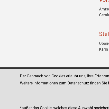
Amtsd
Gera
Ste
Oberr
Kari
Der Gebrauch von Cookies erlaubt uns, Ihre Erfahru
Landesgericht für
1011 Wien
Zivilrechtssachen Wien
Schmerlingpla
Weitere Informationen zum Datenschutz finden Sie
www.justiz.gv.at/wzl
Telefon: +43 
Fax: +43 1 5
Dienststelle: 003
*außer das Cookie, welches diese Auswahl speichert