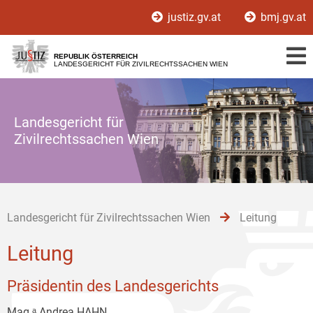
Zur
Zum
Zum
justiz.gv.at
bmj.gv.at
Hauptnavigation
Inhalt
Untermenü
[1]
[2]
[3]
REPUBLIK ÖSTERREICH
LANDESGERICHT FÜR ZIVILRECHTSSACHEN WIEN
Landesgericht für
Zivilrechtssachen Wien
Landesgericht für Zivilrechtssachen Wien
Leitung
Leitung
Präsidentin des Landesgerichts
Mag.ᵃ Andrea HAHN