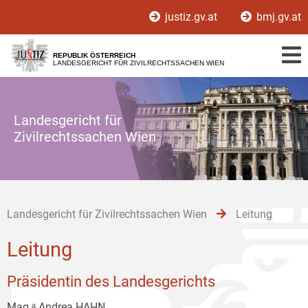
Zur
Zum
Zum
justiz.gv.at
bmj.gv.at
Hauptnavigation
Inhalt
Untermenü
[1]
[2]
[3]
REPUBLIK ÖSTERREICH
LANDESGERICHT FÜR ZIVILRECHTSSACHEN WIEN
Landesgericht für
Zivilrechtssachen Wien
Landesgericht für Zivilrechtssachen Wien
Leitung
Leitung
Präsidentin des Landesgerichts
Mag.ᵃ Andrea HAHN