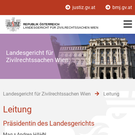
Zur
Zum
Zum
justiz.gv.at
bmj.gv.at
Hauptnavigation
Inhalt
Untermenü
[1]
[2]
[3]
REPUBLIK ÖSTERREICH
LANDESGERICHT FÜR ZIVILRECHTSSACHEN WIEN
Landesgericht für
Zivilrechtssachen Wien
Landesgericht für Zivilrechtssachen Wien
Leitung
Leitung
Präsidentin des Landesgerichts
Mag.ᵃ Andrea HAHN