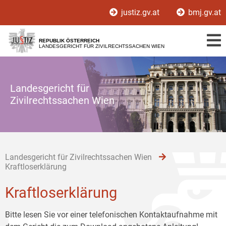
Zur
Zum
Zum
justiz.gv.at
bmj.gv.at
Hauptnavigation
Inhalt
Untermenü
[1]
[2]
[3]
REPUBLIK ÖSTERREICH
LANDESGERICHT FÜR ZIVILRECHTSSACHEN WIEN
Landesgericht für
Zivilrechtssachen Wien
Landesgericht für Zivilrechtssachen Wien
Kraftloserklärung
Kraftloserklärung
Bitte lesen Sie vor einer telefonischen Kontaktaufnahme mit