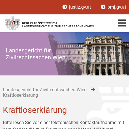
Zur
Zum
Zum
justiz.gv.at
bmj.gv.at
Hauptnavigation
Inhalt
Untermenü
[1]
[2]
[3]
REPUBLIK ÖSTERREICH
LANDESGERICHT FÜR ZIVILRECHTSSACHEN WIEN
Landesgericht für
Zivilrechtssachen Wien
Landesgericht für Zivilrechtssachen Wien
Kraftloserklärung
Kraftloserklärung
Bitte lesen Sie vor einer telefonischen Kontaktaufnahme mit