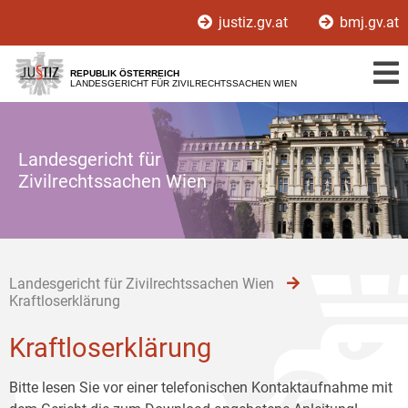
Zur
Zum
Zum
justiz.gv.at
bmj.gv.at
Hauptnavigation
Inhalt
Untermenü
[1]
[2]
[3]
REPUBLIK ÖSTERREICH
LANDESGERICHT FÜR ZIVILRECHTSSACHEN WIEN
Landesgericht für
Zivilrechtssachen Wien
Landesgericht für Zivilrechtssachen Wien
Kraftloserklärung
Kraftloserklärung
Bitte lesen Sie vor einer telefonischen Kontaktaufnahme mit