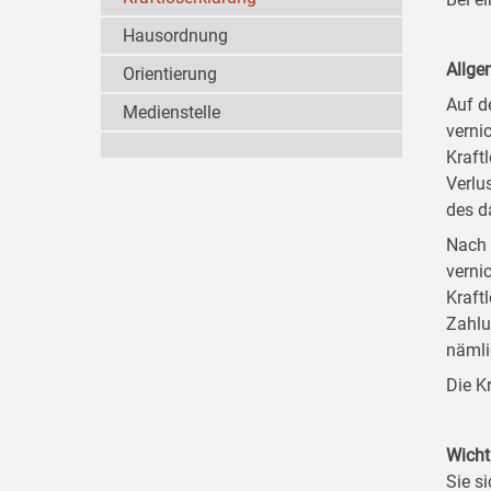
Hausordnung
Allge
Orientierung
Auf d
Medienstelle
verni
Kraft
Verlu
des d
Nach 
verni
Kraft
Zahlu
nämli
Die K
Wicht
Sie si