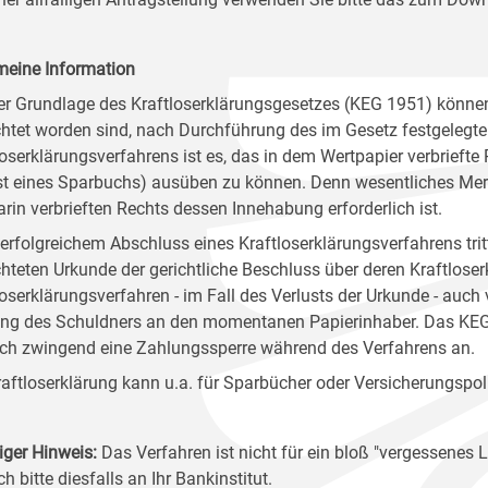
meine Information
er Grundlage des Kraftloserklärungsgesetzes (KEG 1951) könn
chtet worden sind, nach Durchführung des im Gesetz festgelegten 
loserklärungsverfahrens ist es, das in dem Wertpapier verbriefte
st eines Sparbuchs) ausüben zu können. Denn wesentliches Merk
arin verbrieften Rechts dessen Innehabung erforderlich ist.
erfolgreichem Abschluss eines Kraftloserklärungsverfahrens tr
chteten Urkunde der gerichtliche Beschluss über deren Kraftlose
loserklärungsverfahren - im Fall des Verlusts der Urkunde - auc
ng des Schuldners an den momentanen Papierinhaber. Das KEG or
ch zwingend eine Zahlungssperre während des Verfahrens an.
raftloserklärung kann u.a. für Sparbücher oder Versicherungspo
iger Hinweis:
Das Verfahren ist nicht für ein bloß "vergessene
ch bitte diesfalls an Ihr Bankinstitut.