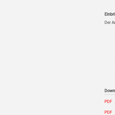
Einbr
Der A
Down
PDF
PDF