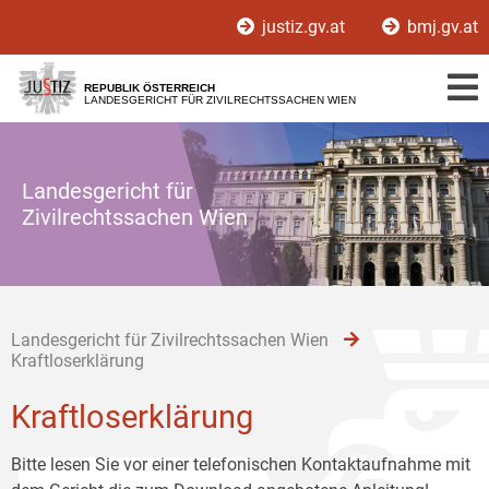
Zur
Zum
Zum
justiz.gv.at
bmj.gv.at
Hauptnavigation
Inhalt
Untermenü
[1]
[2]
[3]
REPUBLIK ÖSTERREICH
LANDESGERICHT FÜR ZIVILRECHTSSACHEN WIEN
Landesgericht für
Zivilrechtssachen Wien
Landesgericht für Zivilrechtssachen Wien
Kraftloserklärung
Kraftloserklärung
Bitte lesen Sie vor einer telefonischen Kontaktaufnahme mit